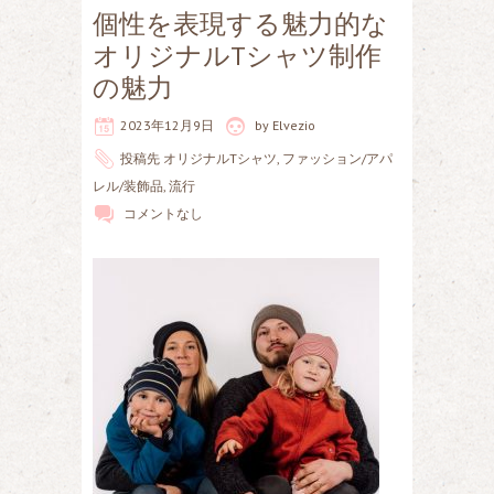
個性を表現する魅力的な
オリジナルTシャツ制作
の魅力
2023年12月9日
by
Elvezio
投稿先
オリジナルTシャツ
,
ファッション/アパ
レル/装飾品
,
流行
コメントなし