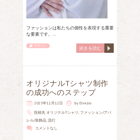
ファッションは私たちの個性を表現する重要
な要素です。…
デザイン
続きを読む
オリジナルTシャツ制作
の成功へのステップ
2023年12月12日
by
Elvezio
投稿先
オリジナルTシャツ
,
ファッション/アパ
レル/装飾品
,
流行
コメントなし