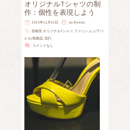
オリジナルTシャツの制
作：個性を表現しよう
2023年11月15日
by
Elvezio
投稿先
オリジナルTシャツ
,
ファッション/アパ
レル/装飾品
,
流行
コメントなし