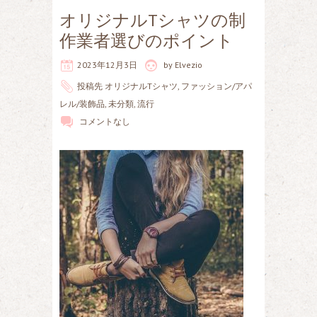
オリジナルTシャツの制
作業者選びのポイント
2023年12月3日
by
Elvezio
投稿先
オリジナルTシャツ
,
ファッション/アパ
レル/装飾品
,
未分類
,
流行
コメントなし