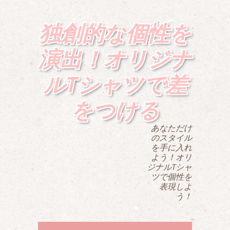
独創的な個性を
演出！オリジナ
ルTシャツで差
をつける
あなただけ
のスタイル
を手に入れ
よう！オリ
ジナルTシャ
ツで個性を
表現しよ
う！