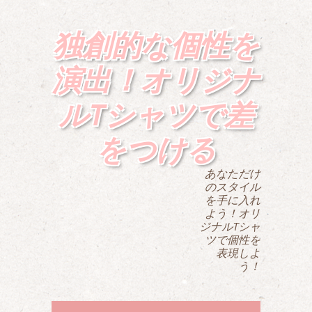
独創的な個性を
演出！オリジナ
ルTシャツで差
をつける
あなただけ
のスタイル
を手に入れ
よう！オリ
ジナルTシャ
ツで個性を
表現しよ
う！