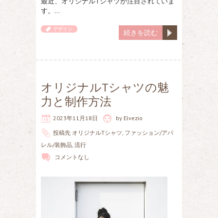
最近、オリジナルTシャツが注目されていま
す。…
デザイン
続きを読む
オリジナルTシャツの魅
力と制作方法
2023年11月18日
by
Elvezio
投稿先
オリジナルTシャツ
,
ファッション/アパ
レル/装飾品
,
流行
コメントなし