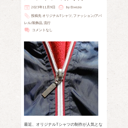
2023年11月9日
by
Elvezio
投稿先
オリジナルTシャツ
,
ファッション/アパ
レル/装飾品
,
流行
コメントなし
最近、オリジナルTシャツの制作が人気とな