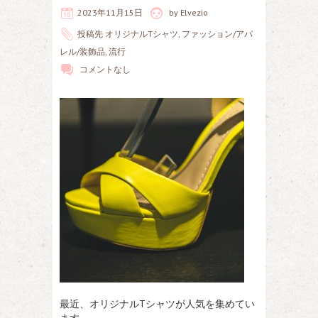
2023年11月15日
by
Elvezio
投稿先
オリジナルTシャツ
,
ファッション/アパ
レル/装飾品
,
流行
コメントなし
最近、オリジナルTシャツが人気を集めてい