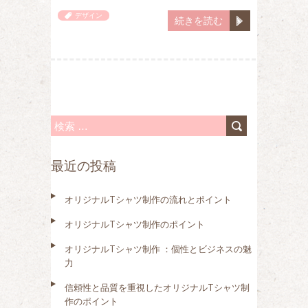
デザイン
続きを読む
検
索
最近の投稿
:
オリジナルTシャツ制作の流れとポイント
オリジナルTシャツ制作のポイント
オリジナルTシャツ制作 ：個性とビジネスの魅
力
信頼性と品質を重視したオリジナルTシャツ制
作のポイント