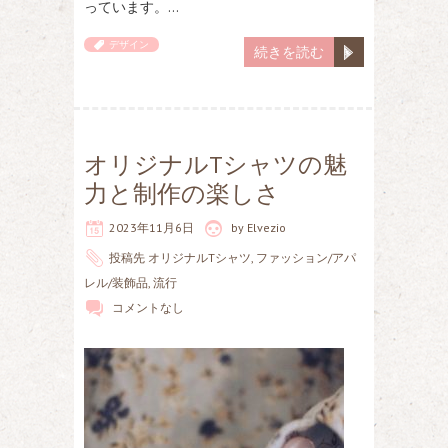
っています。…
デザイン
続きを読む
オリジナルTシャツの魅
力と制作の楽しさ
2023年11月6日
by
Elvezio
投稿先
オリジナルTシャツ
,
ファッション/アパ
レル/装飾品
,
流行
コメントなし