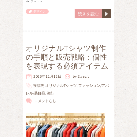
ます。…
デザイン
続きを読む
オリジナルTシャツ制作
の手順と販売戦略：個性
を表現する必須アイテム
2023年11月12日
by
Elvezio
投稿先
オリジナルTシャツ
,
ファッション/アパ
レル/装飾品
,
流行
コメントなし