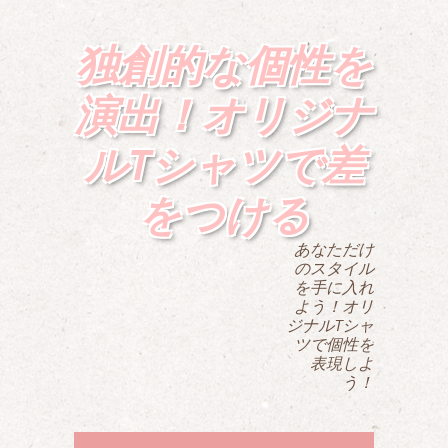
独創的な個性を
演出！オリジナ
ルTシャツで差
をつける
あなただけ
のスタイル
を手に入れ
よう！オリ
ジナルTシャ
ツで個性を
表現しよ
う！