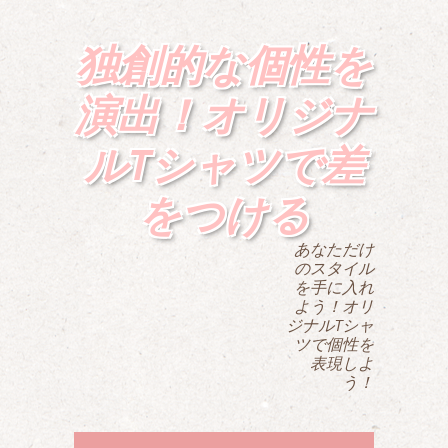
独創的な個性を
演出！オリジナ
ルTシャツで差
をつける
あなただけ
のスタイル
を手に入れ
よう！オリ
ジナルTシャ
ツで個性を
表現しよ
う！