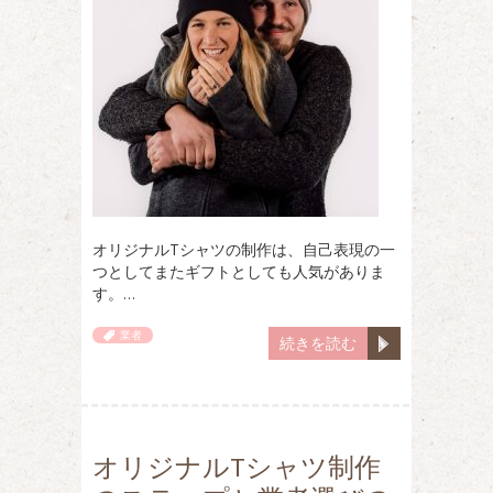
オリジナルTシャツの制作は、自己表現の一
つとしてまたギフトとしても人気がありま
す。…
業者
続きを読む
オリジナルTシャツ制作