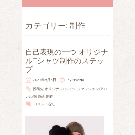
カテゴリー: 制作
自己表現の一つ オリジナ
ルTシャツ制作のステッ
プ
2023年9月3日
by
Elvezio
投稿先
オリジナルTシャツ
,
ファッション/アパ
レル/装飾品
,
制作
コメントなし